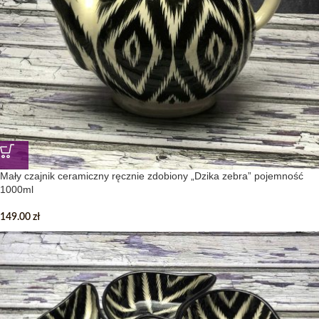
Mały czajnik ceramiczny ręcznie zdobiony „Dzika zebra” pojemność
1000ml
149.00
zł