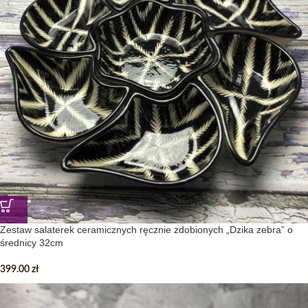
Zestaw salaterek ceramicznych ręcznie zdobionych „Dzika zebra” o
średnicy 32cm
399.00
zł