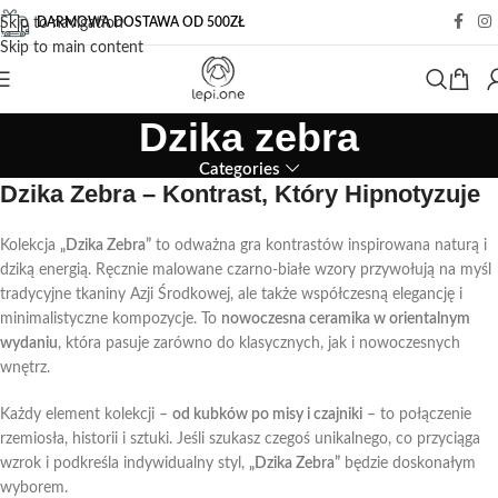
DARMOWA DOSTAWA OD 500ZŁ
Skip to navigation
Skip to main content
Dzika zebra
Categories
Dzika Zebra – Kontrast, Który Hipnotyzuje
Kolekcja
„Dzika Zebra”
to odważna gra kontrastów inspirowana naturą i
dziką energią. Ręcznie malowane czarno-białe wzory przywołują na myśl
tradycyjne tkaniny Azji Środkowej, ale także współczesną elegancję i
minimalistyczne kompozycje. To
nowoczesna ceramika w orientalnym
wydaniu
, która pasuje zarówno do klasycznych, jak i nowoczesnych
wnętrz.
Każdy element kolekcji –
od kubków po misy i czajniki
– to połączenie
rzemiosła, historii i sztuki. Jeśli szukasz czegoś unikalnego, co przyciąga
wzrok i podkreśla indywidualny styl,
„Dzika Zebra”
będzie doskonałym
wyborem.