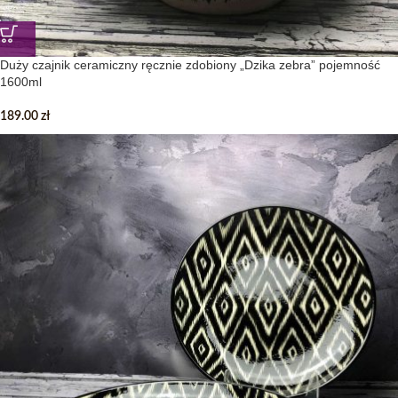
Duży czajnik ceramiczny ręcznie zdobiony „Dzika zebra” pojemność
1600ml
189.00
zł