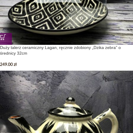
Duży talerz ceramiczny Lagan, ręcznie zdobiony „Dzika zebra” o
średnicy 32cm
249.00
zł