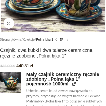
Click to enlarge
Strona główna
Kolekcje
Polna łąka 1
Czajnik, dwa kubki i dwa talerze ceramiczne,
ręcznie zdobione „Polna łąka 1”
440.81
zł
465.00
zł
Mały czajnik ceramiczny ręcznie
zdobiony „Polna łąka 1”
pojemność 1000ml
Uzbecka ceramika od zawsze nawiązywała do
przyrody, przynosząc do wnętrz harmonię i lekkość.
Mały imbryk „Polna łąka 1”
to połączenie subtelnych