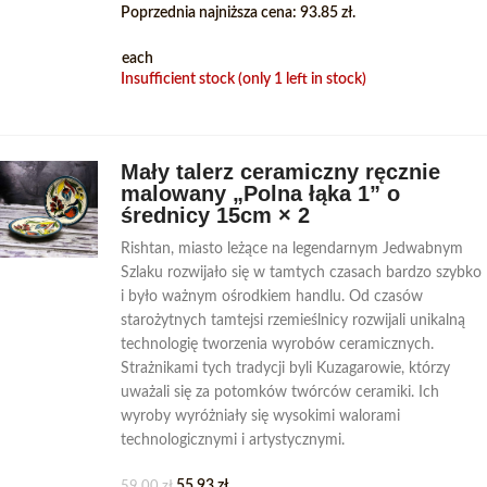
Poprzednia najniższa cena:
93.85
zł
.
each
Insufficient stock (only 1 left in stock)
Mały talerz ceramiczny ręcznie
malowany „Polna łąka 1” o
średnicy 15cm × 2
Rishtan, miasto leżące na legendarnym Jedwabnym
Szlaku rozwijało się w tamtych czasach bardzo szybko
i było ważnym ośrodkiem handlu. Od czasów
starożytnych tamtejsi rzemieślnicy rozwijali unikalną
technologię tworzenia wyrobów ceramicznych.
Strażnikami tych tradycji byli Kuzagarowie, którzy
uważali się za potomków twórców ceramiki. Ich
wyroby wyróżniały się wysokimi walorami
technologicznymi i artystycznymi.
55.93
zł
59.00
zł