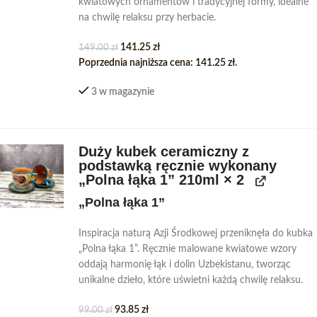
kwiatowych ornamentów i tradycyjnej formy, idealne
na chwilę relaksu przy herbacie.
141.25
zł
149.00
zł
Poprzednia najniższa cena:
141.25
zł
.
3 w magazynie
Duży kubek ceramiczny z
podstawką ręcznie wykonany
„Polna łąka 1” 210ml × 2
„Polna łąka 1”
Inspiracja naturą Azji Środkowej przeniknęła do kubka
„Polna łąka 1”. Ręcznie malowane kwiatowe wzory
oddają harmonię łąk i dolin Uzbekistanu, tworząc
unikalne dzieło, które uświetni każdą chwilę relaksu.
93.85
zł
99.00
zł