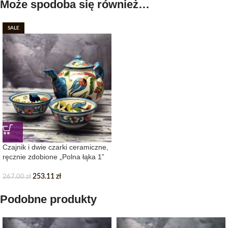
Może spodoba się również…
SALE
Czajnik i dwie czarki ceramiczne,
ręcznie zdobione „Polna łąka 1”
253.11
zł
267.00
zł
Podobne produkty