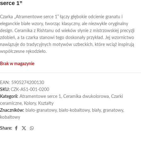
serce 1”
Czarka „Atramentowe serce 1” łączy głębokie odcienie granatu i
eleganckie białe wzory, tworząc klasyczny, ale niezwykle oryginalny
design. Ceramika z Rishtanu od wieków słynie z mistrzowskiej precyzji
zdobień, a ta czarka stanowi tego doskonały przykład. Jej wzornictwo
nawiązuje do tradycyjnych motywów uzbeckich, które wciąż inspirują
współczesne rękodzieło.
Brak w magazynie
EAN:
5905274200130
SKU:
CZK-AS1-001-0200
Kategorii:
Atramentowe serce 1
,
Ceramika dwukolorowa
,
Czarki
ceramiczne
,
Kolory
,
Kształty
Znaczników:
biało-granatowy
,
biało-kobaltowy
,
biały
,
granatowy
,
kobaltowy
Share: