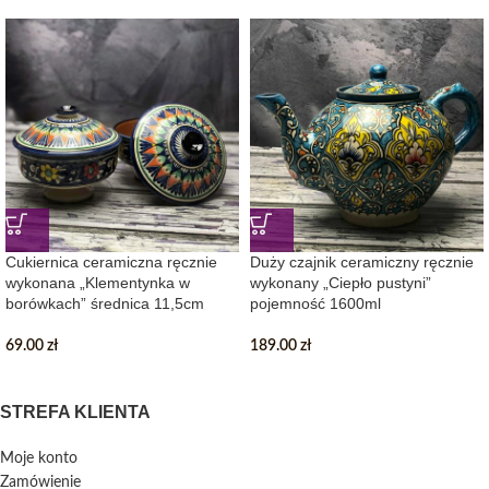
Cukiernica ceramiczna ręcznie
Duży czajnik ceramiczny ręcznie
wykonana „Klementynka w
wykonany „Ciepło pustyni”
borówkach” średnica 11,5cm
pojemność 1600ml
69.00
zł
189.00
zł
STREFA KLIENTA
Moje konto
Zamówienie