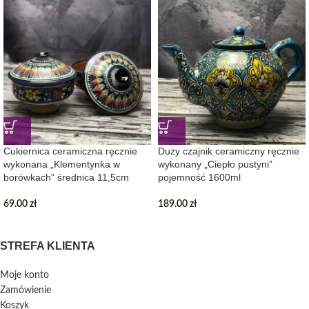
Cukiernica ceramiczna ręcznie
Duży czajnik ceramiczny ręcznie
wykonana „Klementynka w
wykonany „Ciepło pustyni”
borówkach” średnica 11,5cm
pojemność 1600ml
69.00
zł
189.00
zł
STREFA KLIENTA
Moje konto
Zamówienie
Koszyk