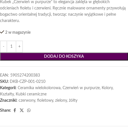
Kubek „Czerwień w purpurze” to elegancja zaklęta w głębokich
odcieniach fioletu i czerwieni. Ręcznie malowane ornamenty przywołują
bogactwo orientalnej tradycji, tworząc naczynie wyjątkowe i pełne
charakteru.
2 w magazynie
DODAJ DO KOSZYKA
EAN:
5905274200383
SKU:
DKB-CZP-001-0210
Kategorii:
Ceramika wielokolorowa
,
Czerwień w purpurze
,
Kolory
,
Kształty
,
Kubki ceramiczne
Znaczniki:
czerwony
,
fioletowy
,
zielony
,
żółty
Share: