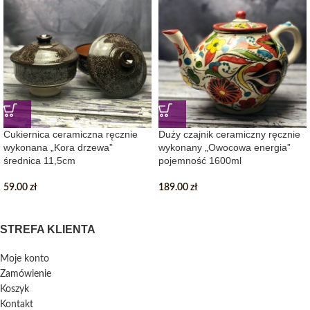
Cukiernica ceramiczna ręcznie
Duży czajnik ceramiczny ręcznie
wykonana „Kora drzewa”
wykonany „Owocowa energia”
średnica 11,5cm
pojemność 1600ml
59.00
zł
189.00
zł
STREFA KLIENTA
Moje konto
Zamówienie
Koszyk
Kontakt