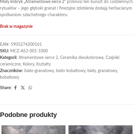
Mały imbryk „Atramentowe serce 2”
przenosi ten kunszt do codziennych
rytuałów – jego głęboki granat i finezyjne zdobienia dodają herbacianym
spotkaniom szlachetnego charakteru.
Brak w magazynie
EAN:
5905274200161
SKU:
MCZ-AS2-001-1000
Kategorii:
Atramentowe serce 2
,
Ceramika dwukolorowa
,
Czajniki
ceramiczne
,
Kolory
,
Kształty
Znaczników:
biało-granatowy
,
biało-kobaltowy
,
biały
,
granatowy
,
kobaltowy
Share:
Podobne produkty