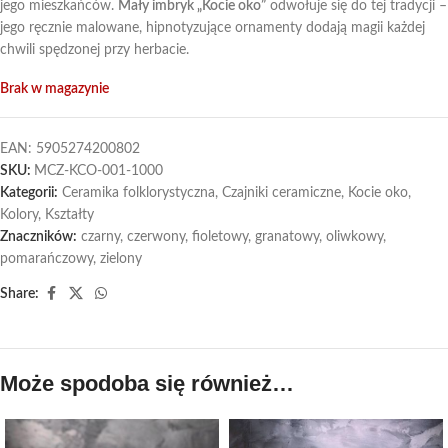
jego mieszkańców.
Mały imbryk „Kocie oko”
odwołuje się do tej tradycji –
jego ręcznie malowane, hipnotyzujące ornamenty dodają magii każdej
chwili spędzonej przy herbacie.
Brak w magazynie
EAN:
5905274200802
SKU:
MCZ-KCO-001-1000
Kategorii:
Ceramika folklorystyczna
,
Czajniki ceramiczne
,
Kocie oko
,
Kolory
,
Kształty
Znaczników:
czarny
,
czerwony
,
fioletowy
,
granatowy
,
oliwkowy
,
pomarańczowy
,
zielony
Share:
Może spodoba się również…