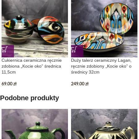
Cukiernica ceramiczna ręcznie
Duży talerz ceramiczny Lagan,
zdobiona „Kocie oko” średnica
ręcznie zdobiony „Kocie oko” o
11,5cm
średnicy 32cm
69.00
zł
249.00
zł
Podobne produkty