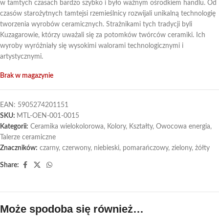
w tamtych czasach bardzo szybko i było ważnym ośrodkiem handlu. Od
czasów starożytnych tamtejsi rzemieślnicy rozwijali unikalną technologię
tworzenia wyrobów ceramicznych. Strażnikami tych tradycji byli
Kuzagarowie, którzy uważali się za potomków twórców ceramiki. Ich
wyroby wyróżniały się wysokimi walorami technologicznymi i
artystycznymi.
Brak w magazynie
EAN:
5905274201151
SKU:
MTL-OEN-001-0015
Kategorii:
Ceramika wielokolorowa
,
Kolory
,
Kształty
,
Owocowa energia
,
Talerze ceramiczne
Znaczników:
czarny
,
czerwony
,
niebieski
,
pomarańczowy
,
zielony
,
żółty
Share:
Może spodoba się również…