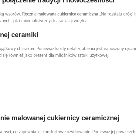
połączenie tradycji i nowoczesności
iką wzorów.
Ręcznie malowana cukiernica ceramiczna
„Na rozstaju dróg” 
ych, jak i minimalistycznych aranżacji wnętrz.
nej ceramiki
ątkowy charakter. Ponieważ każdy detal zdobienia jest nanoszony ręcznie,
 się również jako prezent dla miłośników sztuki użytkowej.
nie malowanej cukiernicy ceramicznej
ości, co zapewnia jej komfortowe użytkowanie. Ponieważ jej powierzchnia