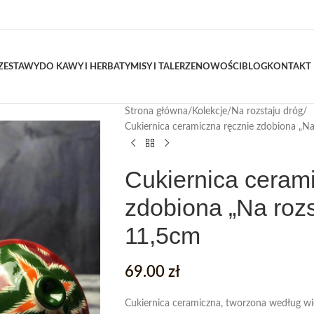
ZESTAWY
DO KAWY I HERBATY
MISY I TALERZE
NOWOŚCI
BLOG
KONTAKT
Strona główna
Kolekcje
Na rozstaju dróg
Cukiernica ceramiczna ręcznie zdobiona „Na
Cukiernica ceram
zdobiona „Na rozs
11,5cm
69.00
zł
Cukiernica ceramiczna, tworzona według wie