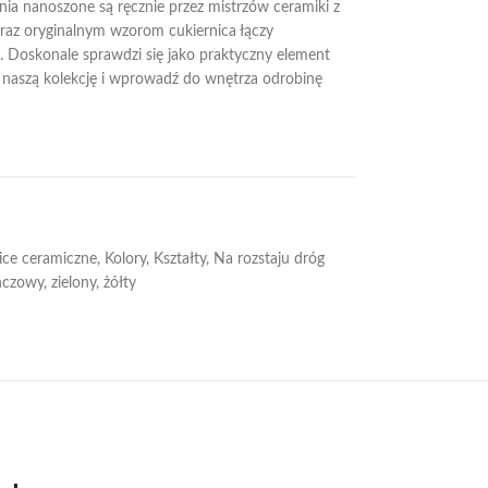
nia nanoszone są ręcznie przez mistrzów ceramiki z
raz oryginalnym wzorom cukiernica łączy
. Doskonale sprawdzi się jako praktyczny element
j naszą kolekcję i wprowadź do wnętrza odrobinę
ice ceramiczne
,
Kolory
,
Kształty
,
Na rozstaju dróg
ńczowy
,
zielony
,
żółty