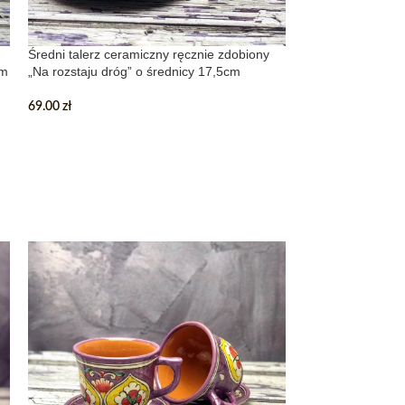
Średni talerz ceramiczny ręcznie zdobiony
Zestaw salaterek
cm
„Na rozstaju dróg” o średnicy 17,5cm
zdobionych „Na ro
32cm
69.00
zł
399.00
zł