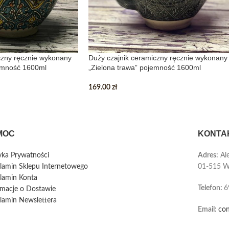
czny ręcznie wykonany
Duży czajnik ceramiczny ręcznie wykonany
jemność 1600ml
„Zielona trawa” pojemność 1600ml
169.00
zł
MOC
KONTA
tyka Prywatności
Adres:
Ale
lamin Sklepu Internetowego
01-515 W
lamin Konta
Telefon
:
6
rmacje o Dostawie
lamin Newslettera
Email:
con