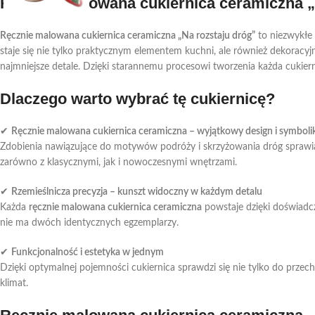
Ręcznie malowana cukiernica ceramiczna „N
Ręcznie malowana cukiernica ceramiczna „Na rozstaju dróg”
to niezwykłe 
staje się nie tylko praktycznym elementem kuchni, ale również dekorac
najmniejsze detale. Dzięki starannemu procesowi tworzenia każda cukiern
Dlaczego warto wybrać tę cukiernicę?
✔
Ręcznie malowana cukiernica ceramiczna – wyjątkowy design i symboli
Zdobienia nawiązujące do motywów podróży i skrzyżowania dróg sprawiają
zarówno z klasycznymi, jak i nowoczesnymi wnętrzami.
✔
Rzemieślnicza precyzja – kunszt widoczny w każdym detalu
Każda
ręcznie malowana cukiernica ceramiczna
powstaje dzięki doświadcz
nie ma dwóch identycznych egzemplarzy.
✔
Funkcjonalność i estetyka w jednym
Dzięki optymalnej pojemności cukiernica sprawdzi się nie tylko do prze
klimat.