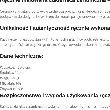
Ręcznie malowana cukiernica ceramiczna – 
Ceramika z Rishtanu od wieków zachwyca precyzją oraz głęboką symbol
podejściem do designu. Dzięki temu doskonale pasuje zarówno do klasyczn
Unikalność i autentyczność ręcznie wykona
Każdy egzemplarz powstaje w limitowanych seriach, co podkreśla jego wyj
autentyczności i artystycznego uroku. Z tego powodu doskonale sprawdzi
Dane techniczne:
Wysokość:
10,5 cm
Średnica:
11,5 cm
Waga:
360 g
Mikrofala:
Nie
Zmywarka:
Nie
Bezpieczeństwo i wygoda użytkowania ręcz
Każda
cukiernica ceramiczna
powstaje z materiałów bezpiecznych dla żywn