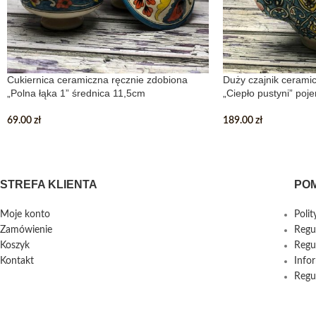
Cukiernica ceramiczna ręcznie zdobiona
Duży czajnik cerami
„Polna łąka 1” średnica 11,5cm
„Ciepło pustyni” po
69.00
zł
189.00
zł
STREFA KLIENTA
PO
Moje konto
Poli
Zamówienie
Regu
Koszyk
Regu
Kontakt
Info
Regu