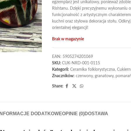
egzemplarz jest unikatowy, ponieważ zdobie
Rishtanu. Dzięki precyzyjnemu wykonaniu o
funkcjonalność z artystycznym charakterem
kuchni oraz stylowa dekoracja stołu. Odkry
orientalnej elegancji!
Brak w magazynie
EAN:
5905274201069
SKU:
CUK-NRD-001-0115
Kategorii:
Ceramika folklorystyczna
,
Cukiern
Znaczników:
czerwony
,
granatowy
,
pomara
Share:
INFORMACJE DODATKOWE
OPINIE (0)
DOSTAWA