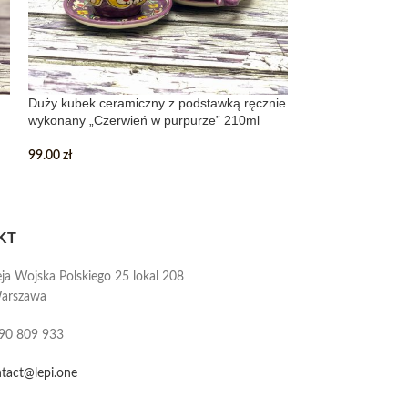
Duży kubek ceramiczny z podstawką ręcznie
Duży talerz cera
wykonany „Czerwień w purpurze” 210ml
zdobiony „Kora d
99.00
zł
199.00
zł
KT
ja Wojska Polskiego 25 lokal 208
arszawa
90 809 933
tact@lepi.one