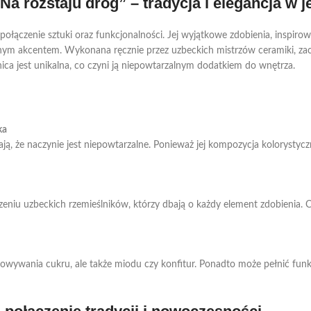
a rozstaju dróg” – tradycja i elegancja w 
połączenie sztuki oraz funkcjonalności. Jej wyjątkowe zdobienia, inspirow
yjnym akcentem. Wykonana ręcznie przez uzbeckich mistrzów ceramiki, za
ica jest unikalna, co czyni ją niepowtarzalnym dodatkiem do wnętrza.
ka
, że naczynie jest niepowtarzalne. Ponieważ jej kompozycja kolorystycz
eniu uzbeckich rzemieślników, którzy dbają o każdy element zdobienia. C
chowywania cukru, ale także miodu czy konfitur. Ponadto może pełnić fu