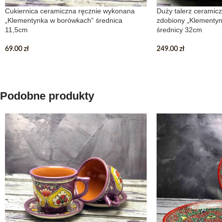
Cukiernica ceramiczna ręcznie wykonana
Duży talerz ceramicz
„Klementynka w borówkach” średnica
zdobiony „Klementy
11,5cm
średnicy 32cm
69.00
zł
249.00
zł
Podobne produkty