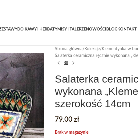
ZESTAWY
DO KAWY I HERBATY
MISY I TALERZE
NOWOŚCI
BLOG
KONTAKT
Strona główna
Kolekcje
Klementynka w bo
Salaterka ceramiczna ręcznie wykonana „
Salaterka cerami
wykonana „Kleme
szerokość 14cm
79.00
zł
Brak w magazynie