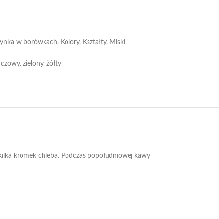
tynka w borówkach
,
Kolory
,
Kształty
,
Miski
ńczowy
,
zielony
,
żółty
 kilka kromek chleba. Podczas popołudniowej kawy