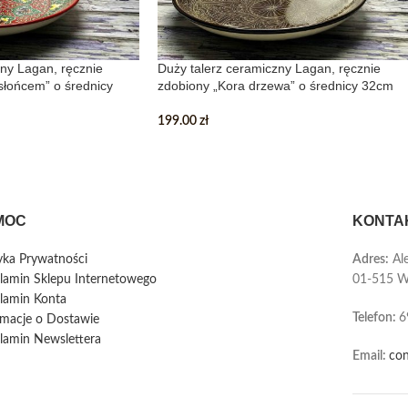
ny Lagan, ręcznie
Duży talerz ceramiczny Lagan, ręcznie
łońcem” o średnicy
zdobiony „Kora drzewa” o średnicy 32cm
199.00
zł
MOC
KONTA
tyka Prywatności
Adres:
Ale
lamin Sklepu Internetowego
01-515 W
lamin Konta
Telefon
:
6
rmacje o Dostawie
lamin Newslettera
Email:
con