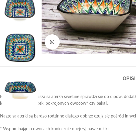
Click to enlarge
OPIS
Podczas śniadania nasza salaterka świetnie sprawdzi się do dipów, do
idealna dla kilku ciastek, pokrojonych owoców* czy bakali.
Nasze salaterki są bardzo rodzinne dlatego dobrze czują się pośród innyc
* Wspominając o owocach koniecznie obejrzyj nasze miski.