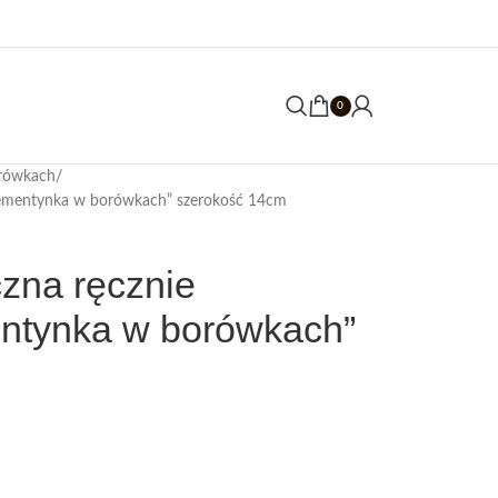
0
rówkach
Klementynka w borówkach” szerokość 14cm
czna ręcznie
ntynka w borówkach”