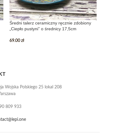
Średni talerz ceramiczny ręcznie zdobiony
Średni talerz cer
„Ciepło pustyni” o średnicy 17,5cm
„Czerwień w purp
69.00
zł
69.00
zł
KT
ja Wojska Polskiego 25 lokal 208
arszawa
90 809 933
tact@lepi.one