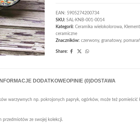
EAN:
5905274200734
SKU:
SAL-KNB-001-0014
Kategorii:
Ceramika wielokolorowa
,
Klemen
ceramiczne
Znaczników:
czerwony
,
granatowy
,
pomara
Share:
INFORMACJE DODATKOWE
OPINIE (0)
DOSTAWA
datków warzywnych np. pokrojonych papryk, ogórków, może też pomieścić
h przedmiotów ze swojej kolekcji.