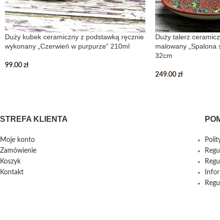
Duży kubek ceramiczny z podstawką ręcznie
Duży talerz ceramicz
wykonany „Czerwień w purpurze” 210ml
malowany „Spalona s
32cm
99.00
zł
249.00
zł
STREFA KLIENTA
PO
Moje konto
Poli
Zamówienie
Regu
Koszyk
Regu
Kontakt
Info
Regu