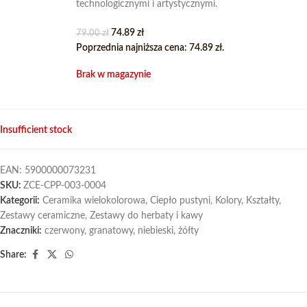
technologicznymi i artystycznymi.
74.89
zł
79.00
zł
Poprzednia najniższa cena:
74.89
zł
.
Brak w magazynie
Insufficient stock
EAN:
5900000073231
SKU:
ZCE-CPP-003-0004
Kategorii:
Ceramika wielokolorowa
,
Ciepło pustyni
,
Kolory
,
Kształty
,
Zestawy ceramiczne
,
Zestawy do herbaty i kawy
Znaczniki:
czerwony
,
granatowy
,
niebieski
,
żółty
Share: