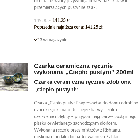
orientalne wzory przywołują obrazy oaz i karawan
przemierzających pustynne szlaki.
141.25
zł
149.00
zł
Poprzednia najniższa cena:
141.25
zł
.
3 w magazynie
Czarka ceramiczna ręcznie
wykonana „Ciepło pustyni” 200ml
Czarka ceramiczna ręcznie zdobiona
„Ciepło pustyni”
Czarka „Ciepło pustyni” wprowadza do domu odrobinę
uzbeckiego klimatu. Jej ciepłe barwy – żółcie,
czerwienie i błękity – przypominają barwy pustynnego
piasku oświetlanego zachodzącym słońcem.
Wykonana ręcznie przez mistrzów z Rishtanu,
doskonale oddaje ducha Jedwabnego Szlaku i