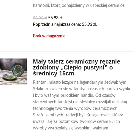
harmonii, którą odnajdziemy w uzbeckiej ceramice.
55.93
zł
59.00
zł
Poprzednia najniższa cena:
55.93
zł
.
Brak w magazynie
Mały talerz ceramiczny ręcznie
zdobiony „Ciepło pustyni” o
średnicy 15cm
Rishtan, miasto leżące na legendarnym Jedwabnym
Szlaku rozwijało się w tamtych czasach bardzo szybko
i było ważnym ośrodkiem handlu. Od czasów
starożytnych tamtejsi rzemieślnicy rozwijali unikalną
technologię tworzenia wyrobów ceramicznych.
Strażnikami tych tradycji byli Kuzagarowie, którzy
uważali się za potomków twórców ceramiki. Ich
wyroby wyróżniały się wysokimi walorami