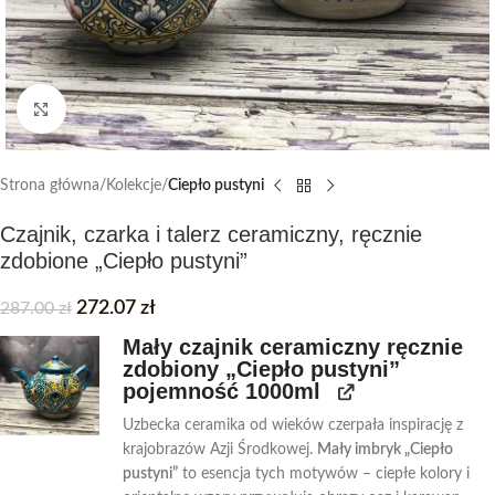
Click to enlarge
Strona główna
Kolekcje
Ciepło pustyni
Czajnik, czarka i talerz ceramiczny, ręcznie
zdobione „Ciepło pustyni”
272.07
zł
287.00
zł
Mały czajnik ceramiczny ręcznie
zdobiony „Ciepło pustyni”
pojemność 1000ml
Uzbecka ceramika od wieków czerpała inspirację z
krajobrazów Azji Środkowej.
Mały imbryk „Ciepło
pustyni”
to esencja tych motywów – ciepłe kolory i