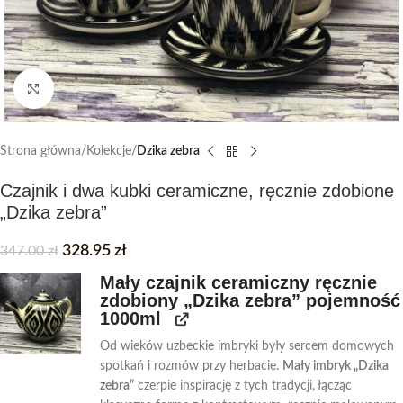
Click to enlarge
Strona główna
Kolekcje
Dzika zebra
Czajnik i dwa kubki ceramiczne, ręcznie zdobione
„Dzika zebra”
328.95
zł
347.00
zł
Mały czajnik ceramiczny ręcznie
zdobiony „Dzika zebra” pojemność
1000ml
Od wieków uzbeckie imbryki były sercem domowych
spotkań i rozmów przy herbacie.
Mały imbryk „Dzika
zebra”
czerpie inspirację z tych tradycji, łącząc