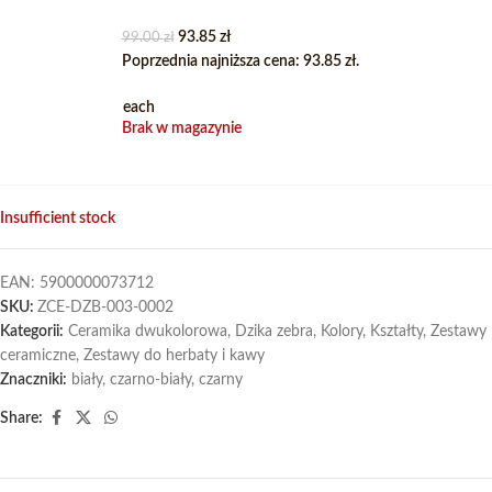
93.85
zł
99.00
zł
Poprzednia najniższa cena:
93.85
zł
.
each
Brak w magazynie
Insufficient stock
EAN:
5900000073712
SKU:
ZCE-DZB-003-0002
Kategorii:
Ceramika dwukolorowa
,
Dzika zebra
,
Kolory
,
Kształty
,
Zestawy
ceramiczne
,
Zestawy do herbaty i kawy
Znaczniki:
biały
,
czarno-biały
,
czarny
Share: