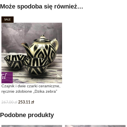
Może spodoba się również…
SALE
Czajnik i dwie czarki ceramiczne,
ręcznie zdobione „Dzika zebra”
253.11
zł
267.00
zł
Podobne produkty