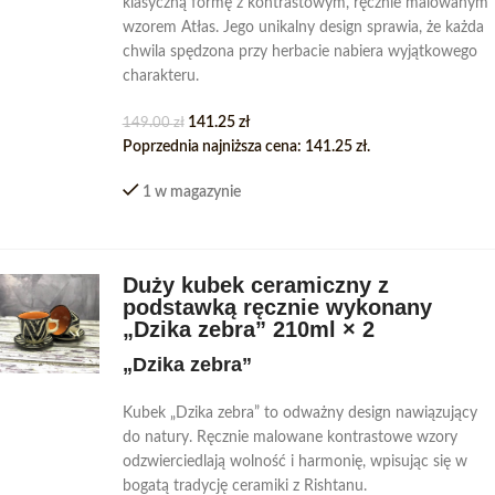
klasyczną formę z kontrastowym, ręcznie malowanym
wzorem Atłas. Jego unikalny design sprawia, że każda
chwila spędzona przy herbacie nabiera wyjątkowego
charakteru.
141.25
zł
149.00
zł
Poprzednia najniższa cena:
141.25
zł
.
1 w magazynie
Duży kubek ceramiczny z
podstawką ręcznie wykonany
„Dzika zebra” 210ml × 2
„Dzika zebra”
Kubek „Dzika zebra” to odważny design nawiązujący
do natury. Ręcznie malowane kontrastowe wzory
odzwierciedlają wolność i harmonię, wpisując się w
bogatą tradycję ceramiki z Rishtanu.