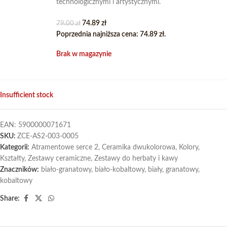
technologicznymi i artystycznymi.
74.89
zł
79.00
zł
Poprzednia najniższa cena:
74.89
zł
.
Brak w magazynie
Insufficient stock
EAN:
5900000071671
SKU:
ZCE-AS2-003-0005
Kategorii:
Atramentowe serce 2
,
Ceramika dwukolorowa
,
Kolory
,
Kształty
,
Zestawy ceramiczne
,
Zestawy do herbaty i kawy
Znaczników:
biało-granatowy
,
biało-kobaltowy
,
biały
,
granatowy
,
kobaltowy
Share: