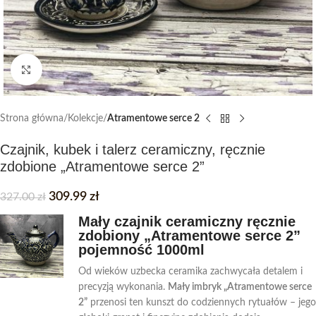
Click to enlarge
Strona główna
Kolekcje
Atramentowe serce 2
Czajnik, kubek i talerz ceramiczny, ręcznie
zdobione „Atramentowe serce 2”
309.99
zł
327.00
zł
Mały czajnik ceramiczny ręcznie
zdobiony „Atramentowe serce 2”
pojemność 1000ml
Od wieków uzbecka ceramika zachwycała detalem i
precyzją wykonania.
Mały imbryk „Atramentowe serce
2”
przenosi ten kunszt do codziennych rytuałów – jego