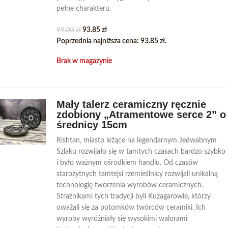
pełne charakteru.
93.85
zł
99.00
zł
Poprzednia najniższa cena:
93.85
zł
.
Brak w magazynie
Mały talerz ceramiczny ręcznie
zdobiony „Atramentowe serce 2” o
średnicy 15cm
Rishtan, miasto leżące na legendarnym Jedwabnym
Szlaku rozwijało się w tamtych czasach bardzo szybko
i było ważnym ośrodkiem handlu. Od czasów
starożytnych tamtejsi rzemieślnicy rozwijali unikalną
technologię tworzenia wyrobów ceramicznych.
Strażnikami tych tradycji byli Kuzagarowie, którzy
uważali się za potomków twórców ceramiki. Ich
wyroby wyróżniały się wysokimi walorami