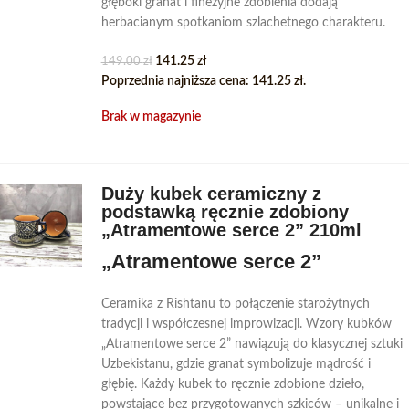
głęboki granat i finezyjne zdobienia dodają
herbacianym spotkaniom szlachetnego charakteru.
141.25
zł
149.00
zł
Poprzednia najniższa cena:
141.25
zł
.
Brak w magazynie
Duży kubek ceramiczny z
podstawką ręcznie zdobiony
„Atramentowe serce 2” 210ml
„Atramentowe serce 2”
Ceramika z Rishtanu to połączenie starożytnych
tradycji i współczesnej improwizacji. Wzory kubków
„Atramentowe serce 2” nawiązują do klasycznej sztuki
Uzbekistanu, gdzie granat symbolizuje mądrość i
głębię. Każdy kubek to ręcznie zdobione dzieło,
powstające bez przygotowanych szkiców – unikalne i