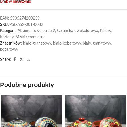
Brak w magazynie
EAN:
5905274200239
SKU:
ZSL-AS2-001-0032
Kategorii:
Atramentowe serce 2
,
Ceramika dwukolorowa
,
Kolory
,
Kształty
,
Miski ceramiczne
Znaczników:
biało-granatowy
,
biało-kobaltowy
,
biały
,
granatowy
,
kobaltowy
Share:
Podobne produkty